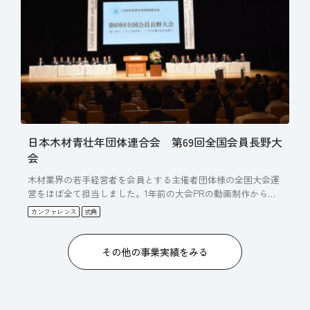
日本木材青壮年団体連合会 第69回全国会員長野大
会
木材業界の若手経営者を会員とする主催者団体様の全国大会運
営をほぼ全て担当しました。1年前の大会PRの動画制作から始
まり、…
カンファレンス
式典
その他の事業実績をみる