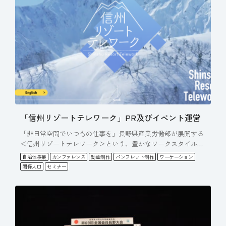
「信州リゾートテレワーク」PR及びイベント運営
「非日常空間でいつもの仕事を」長野県産業労働部が展開する
＜信州リゾートテレワーク＞という、豊かなワークスタイルの
コンセプ…
自治体事業
カンファレンス
動画制作
パンフレット制作
ワーケーション
関係人口
セミナー