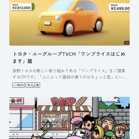
トヨタ・ユーグループTVCM「ワンプライスはじめ
ます」篇
長野トヨタの新しい取り組みである「ワンプライス」をご提案
するCMです。「人によって値段が違うのはちょっと変」とい
う疑問を…
CM制作
地元企業