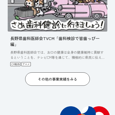
長野県歯科医師会TVCM「歯科検診で皆歯っぴー
編」
長野県歯科医師会では、お口の健康は全身の健康維持に貢献す
るということを、テレビCM等を通じて、積極的に県民に伝え
る活動を…
CM制作
アニメ
その他の事業実績をみる