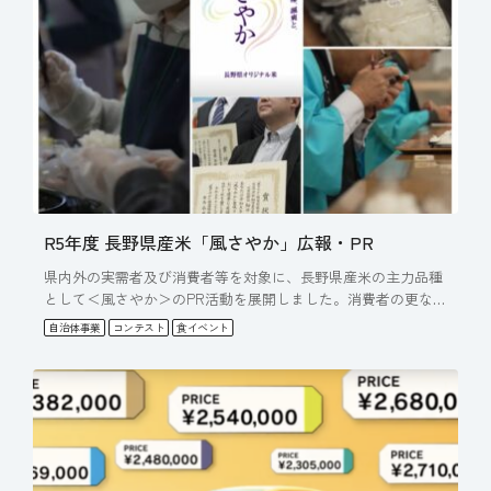
R5年度 長野県産米「風さやか」広報・PR
県内外の実需者及び消費者等を対象に、長野県産米の主力品種
として＜風さやか＞のPR活動を展開しました。消費者の更なる
認知度…
自治体事業
コンテスト
食イベント