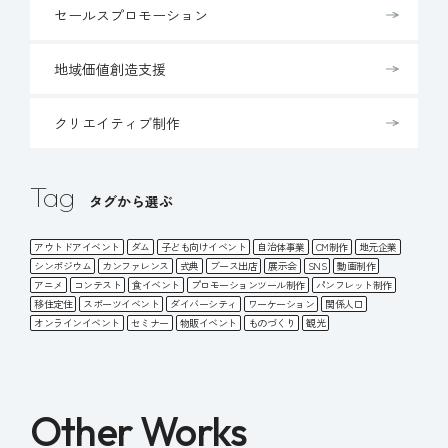
セールスプロモーション
地域価値創造支援
クリエイティブ制作
Tag
タグから選ぶ
アウトドアイベント
ダム
子ども向けイベント
自治体事業
CM制作
地元企業
シンポジウム
カンファレンス
式典
ブース出店
展示会
SNS
動画制作
アニメ
コンテスト
食イベント
プロモーションツール制作
パンフレット制作
移住定住
スポーツイベント
ダイバーシティ
ワーケーション
関係人口
オンラインイベント
セミナー
物販イベント
ものづくり
観光
Other Works