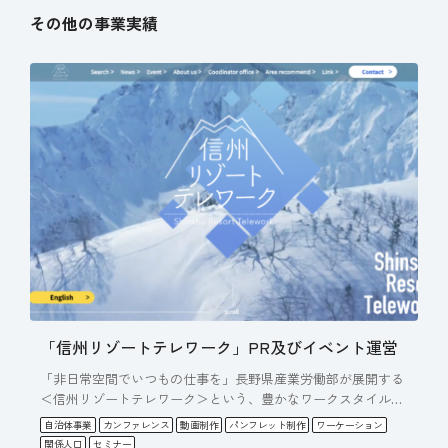
その他の事業実績
「信州リゾートテレワーク」PR及びイベント運営
「非日常空間でいつもの仕事を」長野県産業労働部が展開する
＜信州リゾートテレワーク＞という、豊かなワークスタイルの
コンセプ…
自治体事業
カンファレンス
動画制作
パンフレット制作
ワーケーション
関係人口
セミナー