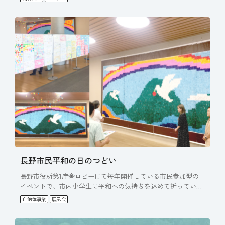
長野市民平和の日のつどい
長野市役所第1庁舎ロビーにて毎年開催している市民参加型の
イベントで、市内小学生に平和への気持ちを込めて折っていた
だいた折…
自治体事業
展示会