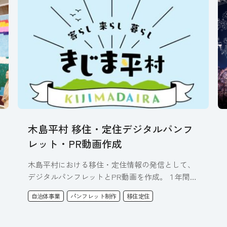
木島平村 移住・定住デジタルパンフ
レット・PR動画作成
木島平村における移住・定住情報の発信として、
デジタルパンフレットとPR動画を作成。１年間を
通して撮影・取材を行い、四季折…
自治体事業
パンフレット制作
移住定住