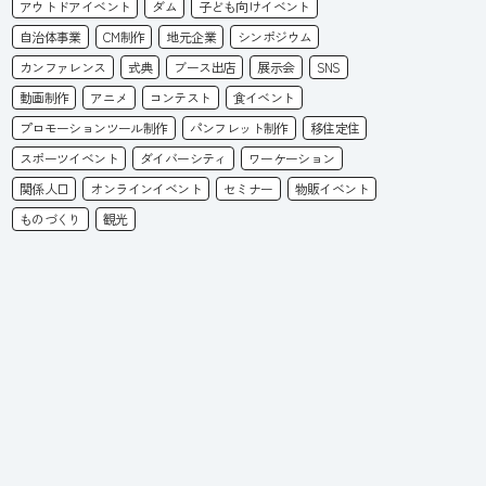
アウトドアイベント
ダム
子ども向けイベント
自治体事業
CM制作
地元企業
シンポジウム
カンファレンス
式典
ブース出店
展示会
SNS
動画制作
アニメ
コンテスト
食イベント
プロモーションツール制作
パンフレット制作
移住定住
スポーツイベント
ダイバーシティ
ワーケーション
関係人口
オンラインイベント
セミナー
物販イベント
ものづくり
観光